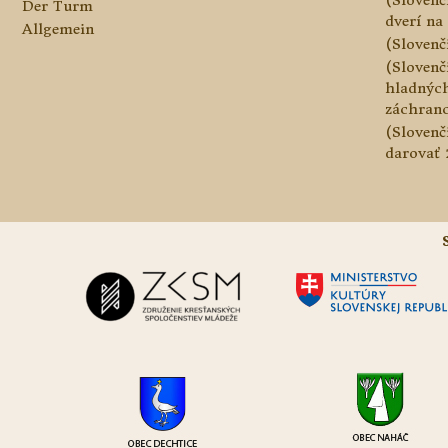
Der Turm
dverí na 
Allgemein
(Slovenč
(Slovenč
hladnýc
záchranc
(Slovenč
darovať 