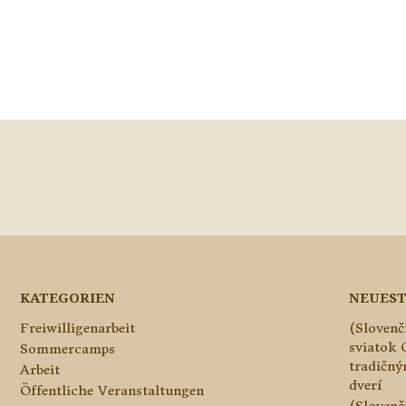
KATEGORIEN
NEUEST
Freiwilligenarbeit
(Slovenč
sviatok 
Sommercamps
tradičn
Arbeit
dverí
Öffentliche Veranstaltungen
(Slovenč