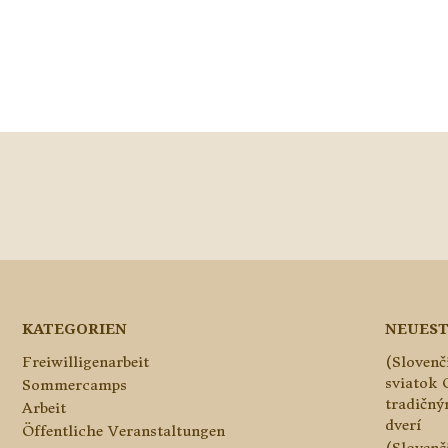
KATEGORIEN
NEUEST
Freiwilligenarbeit
(Slovenč
sviatok 
Sommercamps
tradičn
Arbeit
dverí
Öffentliche Veranstaltungen
(Slovenč