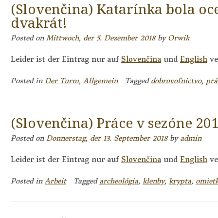
(Slovenčina) Katarínka bola o
dvakrát!
Posted on
Mittwoch, der 5. Dezember 2018
by
Orwik
Leider ist der Eintrag nur auf
Slovenčina
und
English
ve
Posted in
Der Turm
,
Allgemein
Tagged
dobrovoľníctvo
,
prá
(Slovenčina) Práce v sezóne 20
Posted on
Donnerstag, der 13. September 2018
by
admin
Leider ist der Eintrag nur auf
Slovenčina
und
English
ve
Posted in
Arbeit
Tagged
archeológia
,
klenby
,
krypta
,
omiet