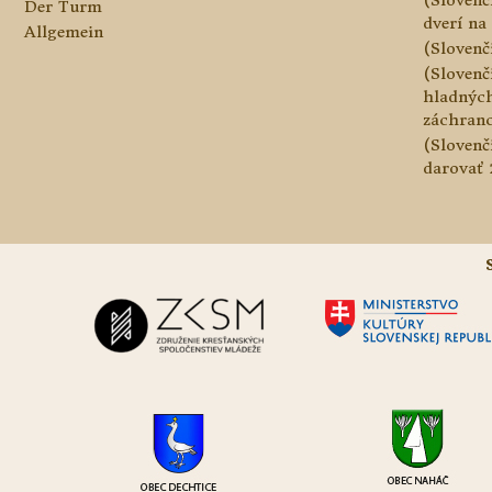
Der Turm
dverí na 
Allgemein
(Slovenč
(Slovenč
hladnýc
záchranc
(Slovenč
darovať 