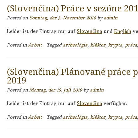
(Slovenčina) Práce v sezóne 20
Posted on
Sonntag, der 3. November 2019
by
admin
Leider ist der Eintrag nur auf
Slovenčina
und
English
ve
Posted in
Arbeit
Tagged
archeológia
,
kláštor
,
krypta
,
práca
(Slovenčina) Plánované práce p
2019
Posted on
Montag, der 15. Juli 2019
by
admin
Leider ist der Eintrag nur auf
Slovenčina
verfügbar.
Posted in
Arbeit
Tagged
archeológia
,
kláštor
,
krypta
,
práca