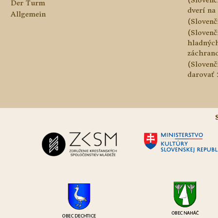
Der Turm
dverí na 
Allgemein
(Slovenč
(Slovenč
hladnýc
záchranc
(Slovenč
darovať 