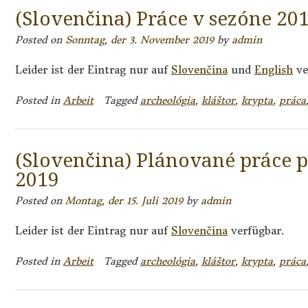
(Slovenčina) Práce v sezóne 20
Posted on
Sonntag, der 3. November 2019
by
admin
Leider ist der Eintrag nur auf
Slovenčina
und
English
ve
Posted in
Arbeit
Tagged
archeológia
,
kláštor
,
krypta
,
práca
(Slovenčina) Plánované práce p
2019
Posted on
Montag, der 15. Juli 2019
by
admin
Leider ist der Eintrag nur auf
Slovenčina
verfügbar.
Posted in
Arbeit
Tagged
archeológia
,
kláštor
,
krypta
,
práca