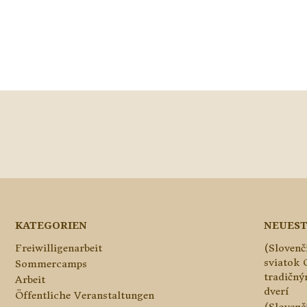
KATEGORIEN
NEUEST
Freiwilligenarbeit
(Slovenč
sviatok 
Sommercamps
tradičn
Arbeit
dverí
Öffentliche Veranstaltungen
(Slovenč