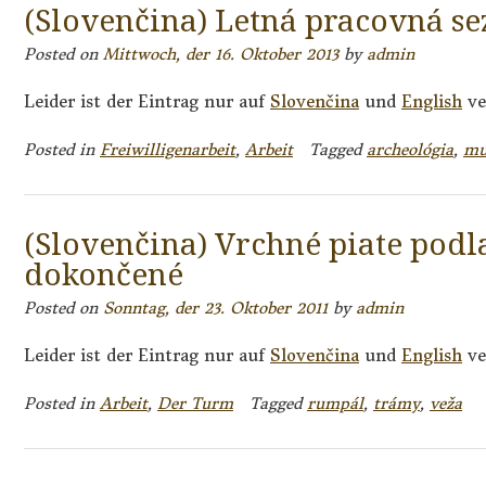
(Slovenčina) Letná pracovná s
Posted on
Mittwoch, der 16. Oktober 2013
by
admin
Leider ist der Eintrag nur auf
Slovenčina
und
English
ve
Posted in
Freiwilligenarbeit
,
Arbeit
Tagged
archeológia
,
mu
(Slovenčina) Vrchné piate podla
dokončené
Posted on
Sonntag, der 23. Oktober 2011
by
admin
Leider ist der Eintrag nur auf
Slovenčina
und
English
ve
Posted in
Arbeit
,
Der Turm
Tagged
rumpál
,
trámy
,
veža