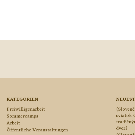
KATEGORIEN
NEUEST
Freiwilligenarbeit
(Slovenč
sviatok 
Sommercamps
tradičn
Arbeit
dverí
Öffentliche Veranstaltungen
(Slovenč