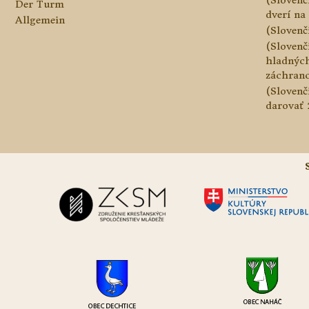
Der Turm
dverí na 
Allgemein
(Slovenč
(Slovenč
hladnýc
záchranc
(Slovenč
darovať 