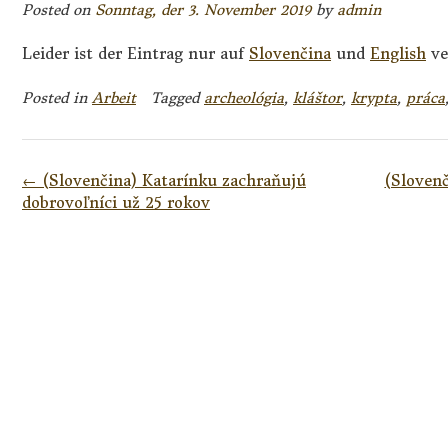
Posted on
Sonntag, der 3. November 2019
by
admin
Leider ist der Eintrag nur auf
Slovenčina
und
English
ve
Posted in
Arbeit
Tagged
archeológia
,
kláštor
,
krypta
,
práca
Post
←
(Slovenčina) Katarínku zachraňujú
(Sloven
navigation
dobrovoľníci už 25 rokov