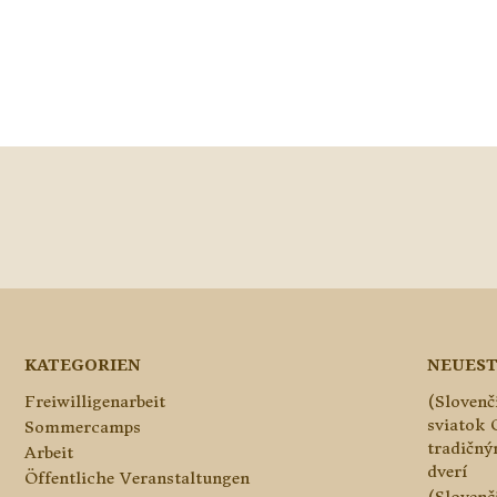
KATEGORIEN
NEUEST
Freiwilligenarbeit
(Slovenč
sviatok 
Sommercamps
tradičn
Arbeit
dverí
Öffentliche Veranstaltungen
(Slovenč