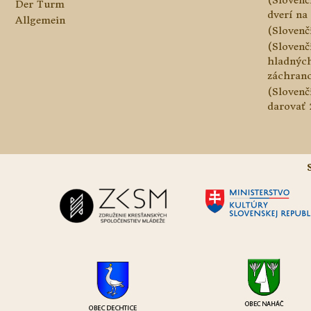
Der Turm
dverí na 
Allgemein
(Slovenč
(Slovenč
hladnýc
záchranc
(Slovenč
darovať 