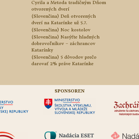
Cyrila a Metoda tradičným Dňom
otvorených dverí
(Slovenčina) Deň otvorených
dverí na Katarínke už 5.7.
(Slovenčina) Noc kostolov
(Slovenčina) Nasýťte hladných
dobrovoľníkov – záchrancov
Katarínky
(Slovenčina) 5 dôvodov prečo
darovať 2% práve Katarínke
SPONSOREN