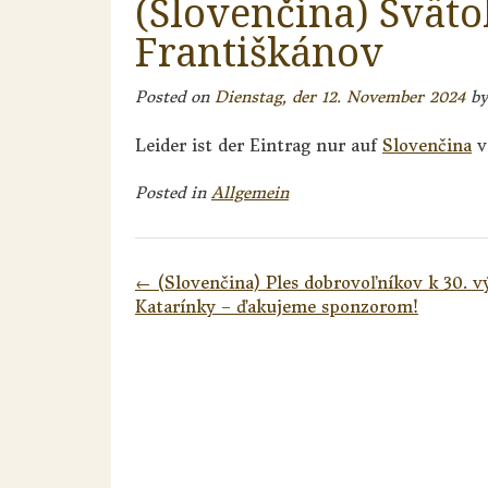
(Slovenčina) Sväto
Františkánov
Posted on
Dienstag, der 12. November 2024
b
Leider ist der Eintrag nur auf
Slovenčina
v
Posted in
Allgemein
Post
←
(Slovenčina) Ples dobrovoľníkov k 30. v
navigation
Katarínky – ďakujeme sponzorom!