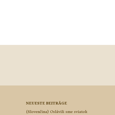
NEUESTE BEITRÄGE
(Slovenčina) Oslávili sme sviatok