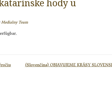
katarínske hody u
y
Medialny Team
erfügbar.
ýročiu
(Slovenčina) OBJAVUJEME KRÁSY SLOVEN