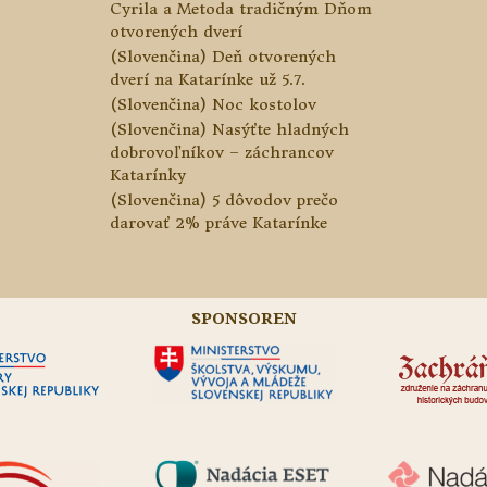
Cyrila a Metoda tradičným Dňom
otvorených dverí
(Slovenčina) Deň otvorených
dverí na Katarínke už 5.7.
(Slovenčina) Noc kostolov
(Slovenčina) Nasýťte hladných
dobrovoľníkov – záchrancov
Katarínky
(Slovenčina) 5 dôvodov prečo
darovať 2% práve Katarínke
SPONSOREN