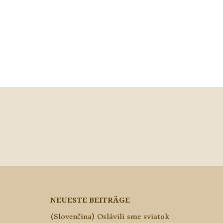
NEUESTE BEITRÄGE
(Slovenčina) Oslávili sme sviatok