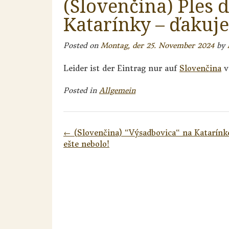
(Slovenčina) Ples 
Katarínky – ďaku
Posted on
Montag, der 25. November 2024
by
Leider ist der Eintrag nur auf
Slovenčina
v
Posted in
Allgemein
Post
←
(Slovenčina) “Výsadbovica“ na Katarínk
navigation
ešte nebolo!