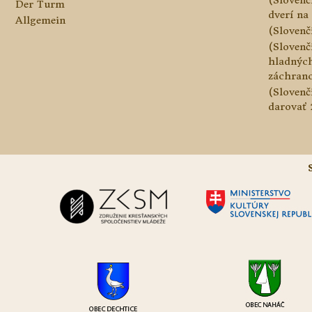
Der Turm
dverí na 
Allgemein
(Slovenč
(Slovenč
hladnýc
záchranc
(Slovenč
darovať 