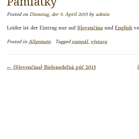
Pamiatky
Posted on
Dienstag, der 9. April 2013
by
admin
Leider ist der Eintrag nur auf
Slovenčina
und
English
ve
Posted in
Allgemein
Tagged
rumpál
,
výstava
Post
←
(Slovenčina) Bielonedeľná púť 2013
navigation