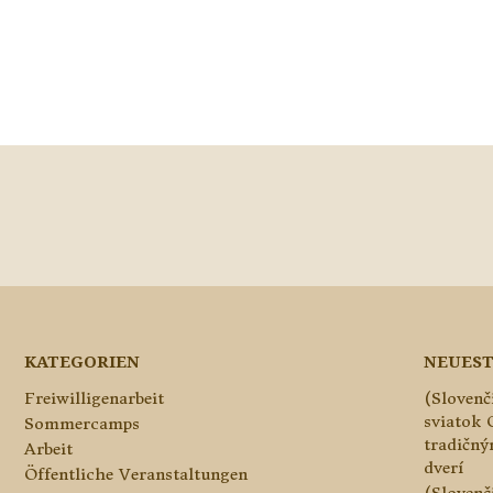
KATEGORIEN
NEUEST
Freiwilligenarbeit
(Slovenč
sviatok 
Sommercamps
tradičn
Arbeit
dverí
Öffentliche Veranstaltungen
(Slovenč