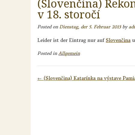
(Slovenčina) Reko
v 18. storočí
Posted on
Dienstag, der 5. Februar 2013
by
ad
Leider ist der Eintrag nur auf
Slovenčina
u
Posted in
Allgemein
Post
←
(Slovenčina) Katarínka na výstave Pami
navigation