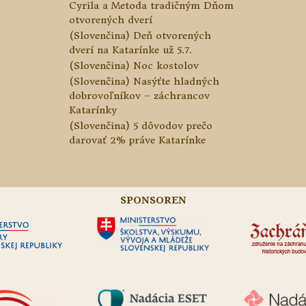
Cyrila a Metoda tradičným Dňom
otvorených dverí
(Slovenčina) Deň otvorených
dverí na Katarínke už 5.7.
(Slovenčina) Noc kostolov
(Slovenčina) Nasýťte hladných
dobrovoľníkov – záchrancov
Katarínky
(Slovenčina) 5 dôvodov prečo
darovať 2% práve Katarínke
SPONSOREN