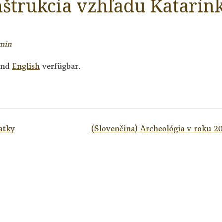
nštrukcia vzhľadu Katarín
min
nd
English
verfügbar.
atky
(Slovenčina) Archeológia v roku 2