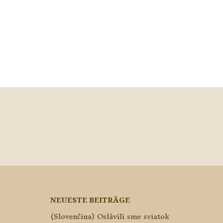
NEUESTE BEITRÄGE
(Slovenčina) Oslávili sme sviatok