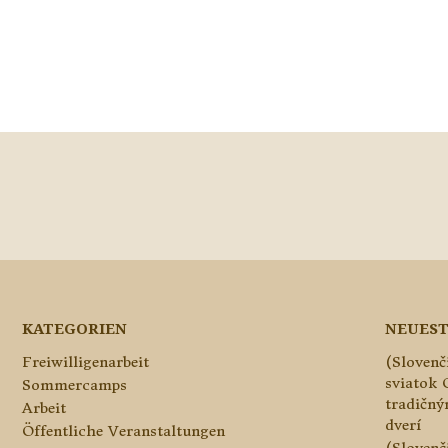
KATEGORIEN
NEUEST
Freiwilligenarbeit
(Slovenč
sviatok 
Sommercamps
tradičn
Arbeit
dverí
Öffentliche Veranstaltungen
(Slovenč