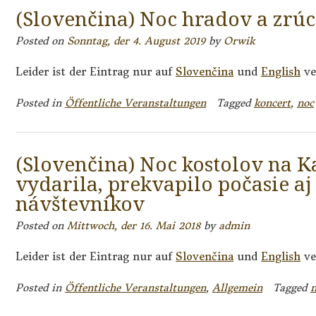
(Slovenčina) Noc hradov a zrú
Posted on
Sonntag, der 4. August 2019
by
Orwik
Leider ist der Eintrag nur auf
Slovenčina
und
English
ve
Posted in
Öffentliche Veranstaltungen
Tagged
koncert
,
noc
(Slovenčina) Noc kostolov na K
vydarila, prekvapilo počasie a
návštevníkov
Posted on
Mittwoch, der 16. Mai 2018
by
admin
Leider ist der Eintrag nur auf
Slovenčina
und
English
ve
Posted in
Öffentliche Veranstaltungen
,
Allgemein
Tagged
n