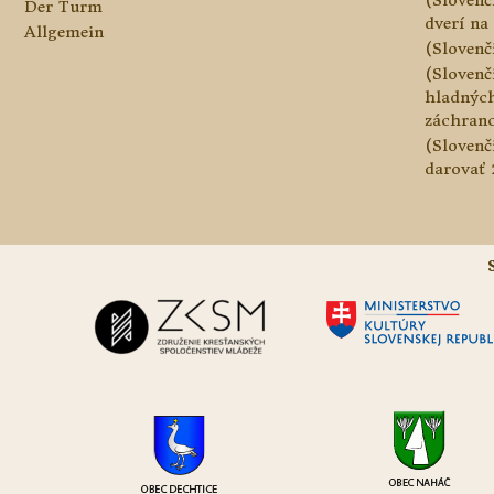
Der Turm
dverí na 
Allgemein
(Slovenč
(Slovenč
hladnýc
záchranc
(Slovenč
darovať 