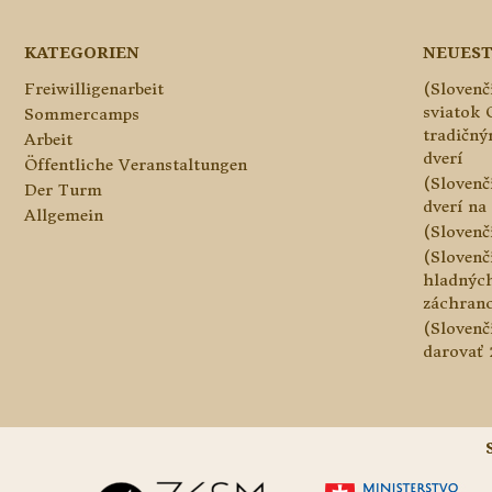
KATEGORIEN
NEUEST
Freiwilligenarbeit
(Slovenč
sviatok 
Sommercamps
tradičn
Arbeit
dverí
Öffentliche Veranstaltungen
(Slovenč
Der Turm
dverí na 
Allgemein
(Slovenč
(Slovenč
hladnýc
záchranc
(Slovenč
darovať 