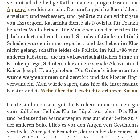
vermutlich die heilige Katharina dem jungen Grafen u
Apponyi
erschienen sein. Der umfangreiche Barockklos
erweitert und verbessert, und gehörte zu den wichtigst
von
Esztergom. Katarínka diente als Noviziat für Franzi
beliebtes Wallfahrtsort für Menschen aus der breiten U
Jahrhundert mehrmals durch Ständeaufstände und türkisc
Schäden wurden immer repariert und das Leben im Klost
nicht gelang, schaffte leider die Politik. Im Juli 1786 w
anderen Klöstern, die im volkswirtschaftlichen Sinne u
Krankenpflege, Schulen oder andere soziale Aktivitäten
Kaiser Joseph II. aufgehoben. Die Ordensbrüder mussten 
wurde weggenommen und zerstört und das Kloster fing a
verwandeln. Man würde sagen, dass hier die interessan
Kloster endet.
Mehr über die Geschichte erfahren Sie au
Heute sind noch sehr gut die Kirchenruinen mit dem 
vom südlichen Teil des Klosterflügels zu sehen. Das Klo
und bedeutenden Wanderwegen was auf einer Seite zu se
der anderen Seite blieb es vor den Augen von Geschich
versteckt. Aber jeder Besucher, der sich bei den majestä