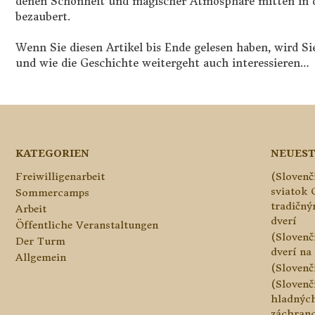
denen Schönheit und magischer Atmosphäre mitten in d
bezaubert.
Wenn Sie diesen Artikel bis Ende gelesen haben, wird S
und wie die Geschichte weitergeht auch interessieren…
KATEGORIEN
NEUEST
Freiwilligenarbeit
(Slovenč
sviatok 
Sommercamps
tradičn
Arbeit
dverí
Öffentliche Veranstaltungen
(Slovenč
Der Turm
dverí na 
Allgemein
(Slovenč
(Slovenč
hladnýc
záchranc