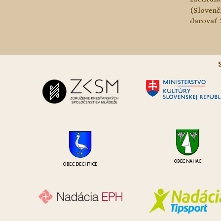
(Slovenč
darovať 