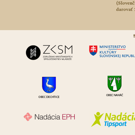
(Slovenč
darovať 