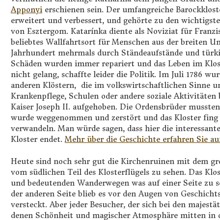
Apponyi
erschienen sein. Der umfangreiche Barockklos
erweitert und verbessert, und gehörte zu den wichtigst
von
Esztergom. Katarínka diente als Noviziat für Franzi
beliebtes Wallfahrtsort für Menschen aus der breiten U
Jahrhundert mehrmals durch Ständeaufstände und türkisc
Schäden wurden immer repariert und das Leben im Klost
nicht gelang, schaffte leider die Politik. Im Juli 1786 w
anderen Klöstern, die im volkswirtschaftlichen Sinne u
Krankenpflege, Schulen oder andere soziale Aktivitäten
Kaiser Joseph II. aufgehoben. Die Ordensbrüder mussten 
wurde weggenommen und zerstört und das Kloster fing a
verwandeln. Man würde sagen, dass hier die interessan
Kloster endet.
Mehr über die Geschichte erfahren Sie au
Heute sind noch sehr gut die Kirchenruinen mit dem 
vom südlichen Teil des Klosterflügels zu sehen. Das Klo
und bedeutenden Wanderwegen was auf einer Seite zu se
der anderen Seite blieb es vor den Augen von Geschich
versteckt. Aber jeder Besucher, der sich bei den majestä
denen Schönheit und magischer Atmosphäre mitten in d