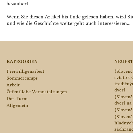
bezaubert.
Wenn Sie diesen Artikel bis Ende gelesen haben, wird S
und wie die Geschichte weitergeht auch interessieren…
KATEGORIEN
NEUEST
Freiwilligenarbeit
(Slovenč
sviatok 
Sommercamps
tradičn
Arbeit
dverí
Öffentliche Veranstaltungen
(Slovenč
Der Turm
dverí na 
Allgemein
(Slovenč
(Slovenč
hladnýc
záchranc