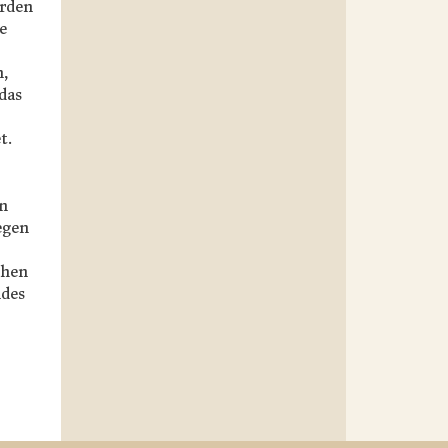
urden
e
n,
das
t.
n
egen
chen
ndes