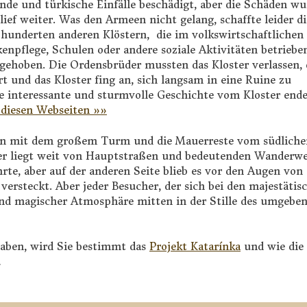
de und türkische Einfälle beschädigt, aber die Schäden w
ief weiter. Was den Armeen nicht gelang, schaffte leider di
t hunderten anderen Klöstern, die im volkswirtschaftlichen
enpflege, Schulen oder andere soziale Aktivitäten betriebe
fgehoben. Die Ordensbrüder mussten das Kloster verlassen, 
und das Kloster fing an, sich langsam in eine Ruine zu
e interessante und sturmvolle Geschichte vom Kloster ende
 diesen Webseiten »»
nen mit dem großem Turm und die Mauerreste vom südliche
oster liegt weit von Hauptstraßen und bedeutenden Wanderw
hrte, aber auf der anderen Seite blieb es vor den Augen von
ersteckt. Aber jeder Besucher, der sich bei den majestätis
und magischer Atmosphäre mitten in der Stille des umgebe
haben, wird Sie bestimmt das
Projekt Katarínka
und wie die
…