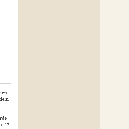
chen
 dem
rde
m 17.