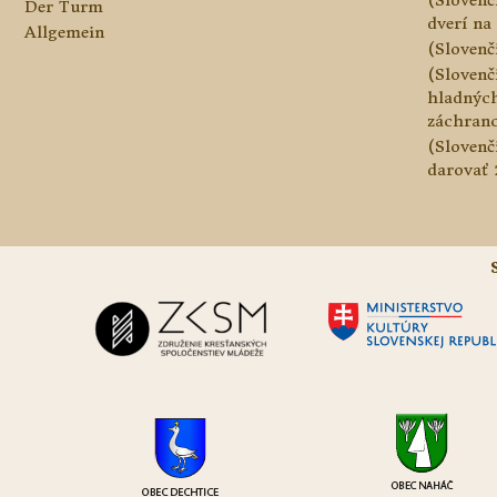
Der Turm
dverí na 
Allgemein
(Slovenč
(Slovenč
hladnýc
záchranc
(Slovenč
darovať 