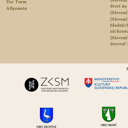
Der Turm
dverí na 
Allgemein
(Slovenč
(Slovenč
hladnýc
záchranc
(Slovenč
darovať 