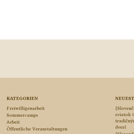
KATEGORIEN
NEUEST
Freiwilligenarbeit
(Slovenč
sviatok 
Sommercamps
tradičn
Arbeit
dverí
Öffentliche Veranstaltungen
(Slovenč