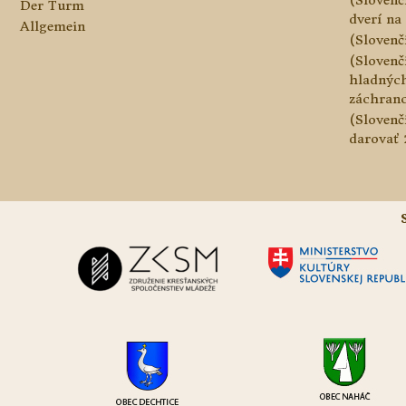
Der Turm
dverí na 
Allgemein
(Slovenč
(Slovenč
hladnýc
záchranc
(Slovenč
darovať 