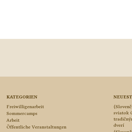
KATEGORIEN
NEUEST
Freiwilligenarbeit
(Slovenč
sviatok 
Sommercamps
tradičn
Arbeit
dverí
Öffentliche Veranstaltungen
(Slovenč