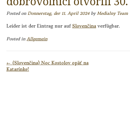
dobrovoľníci otvorili 30
Posted on
Donnerstag, der 11. April 2024
by
Medialny Team
Leider ist der Eintrag nur auf
Slovenčina
verfügbar.
Posted in
Allgemein
Post
←
(Slovenčina) Noc Kostolov opäť na
navigation
Katarínke!