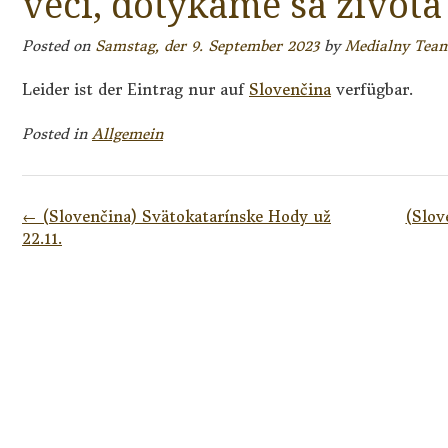
veci, dotýkame sa život
Posted on
Samstag, der 9. September 2023
by
Medialny Tea
Leider ist der Eintrag nur auf
Slovenčina
verfügbar.
Posted in
Allgemein
Post
←
(Slovenčina) Svätokatarínske Hody už
(Slov
navigation
22.11.