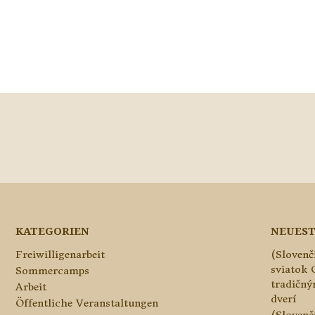
KATEGORIEN
NEUEST
Freiwilligenarbeit
(Slovenč
sviatok 
Sommercamps
tradičn
Arbeit
dverí
Öffentliche Veranstaltungen
(Slovenč