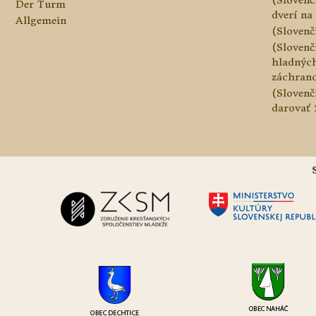
Der Turm
dverí na 
Allgemein
(Slovenč
(Slovenč
hladnýc
záchranc
(Slovenč
darovať 