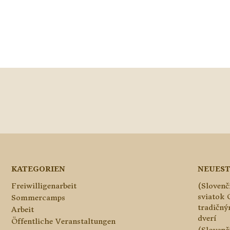
KATEGORIEN
NEUEST
Freiwilligenarbeit
(Slovenč
sviatok 
Sommercamps
tradičn
Arbeit
dverí
Öffentliche Veranstaltungen
(Slovenč