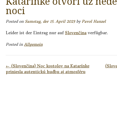
Katarínke otvorí už nede
noci
Posted on
Samstag, der 15. April 2023
by
Pavol Hanzel
Leider ist der Eintrag nur auf
Slovenčina
verfügbar.
Posted in
Allgemein
Post
←
(Slovenčina) Noc kostolov na Katarínke
(Slov
navigation
priniesla autentickú hudbu aj atmosféru