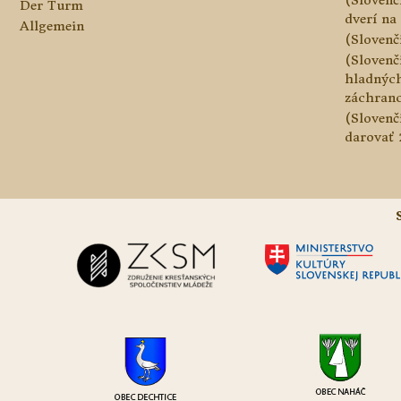
Der Turm
dverí na 
Allgemein
(Slovenč
(Slovenč
hladnýc
záchranc
(Slovenč
darovať 