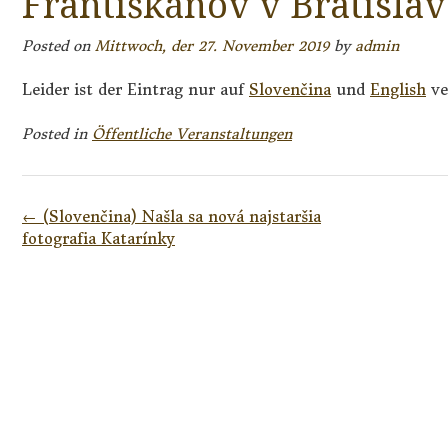
Františkánov v Bratislav
Posted on
Mittwoch, der 27. November 2019
by
admin
Leider ist der Eintrag nur auf
Slovenčina
und
English
ve
Posted in
Öffentliche Veranstaltungen
Post
←
(Slovenčina) Našla sa nová najstaršia
navigation
fotografia Katarínky