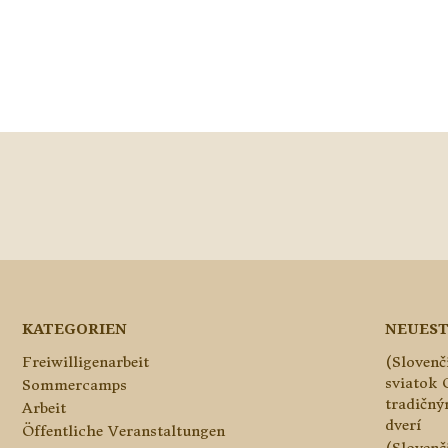
KATEGORIEN
NEUEST
Freiwilligenarbeit
(Slovenč
sviatok 
Sommercamps
tradičn
Arbeit
dverí
Öffentliche Veranstaltungen
(Slovenč