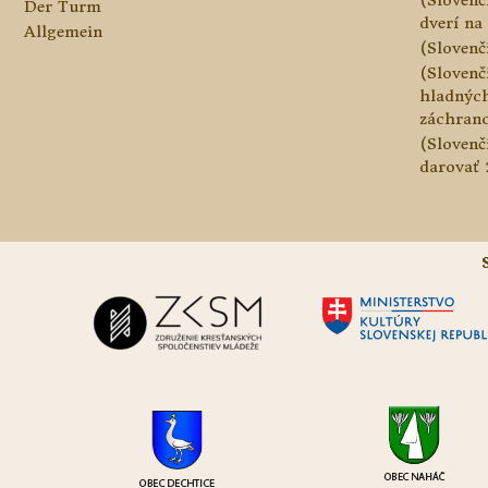
Der Turm
dverí na 
Allgemein
(Slovenč
(Slovenč
hladnýc
záchranc
(Slovenč
darovať 