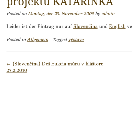
projektu KATARÍNKA
Posted on
Montag, der 23. November 2009
by
admin
Leider ist der Eintrag nur auf
Slovenčina
und
English
ve
Posted in
Allgemein
Tagged
výstava
Post
←
(Slovenčina) Deštrukcia múru v kláštore
navigation
27.2.2010