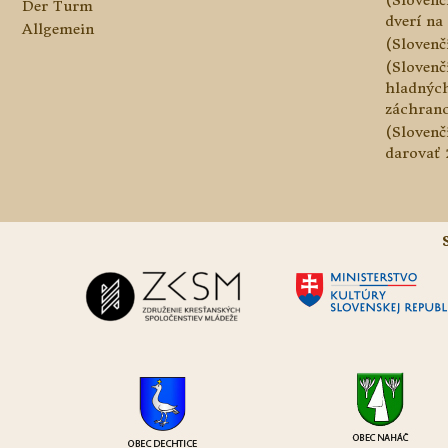
Der Turm
dverí na 
Allgemein
(Slovenč
(Slovenč
hladnýc
záchranc
(Slovenč
darovať 