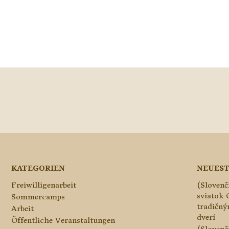
KATEGORIEN
NEUEST
Freiwilligenarbeit
(Slovenč
sviatok 
Sommercamps
tradičn
Arbeit
dverí
Öffentliche Veranstaltungen
(Slovenč