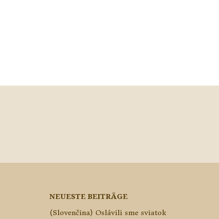
NEUESTE BEITRÄGE
(Slovenčina) Oslávili sme sviatok