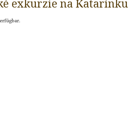
ké exkurzie na Katarínku
erfügbar.