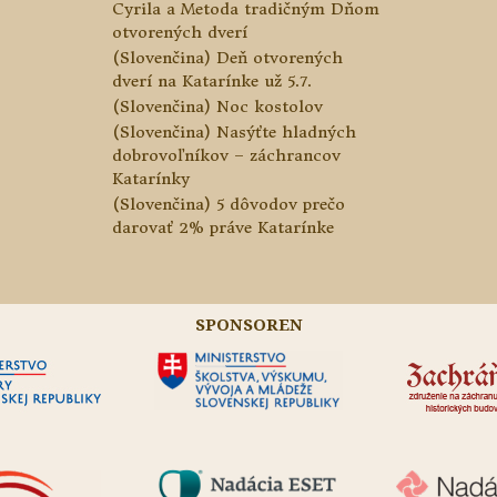
Cyrila a Metoda tradičným Dňom
otvorených dverí
(Slovenčina) Deň otvorených
dverí na Katarínke už 5.7.
(Slovenčina) Noc kostolov
(Slovenčina) Nasýťte hladných
dobrovoľníkov – záchrancov
Katarínky
(Slovenčina) 5 dôvodov prečo
darovať 2% práve Katarínke
SPONSOREN