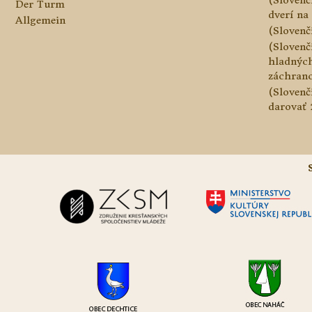
Der Turm
dverí na 
Allgemein
(Slovenč
(Slovenč
hladnýc
záchranc
(Slovenč
darovať 