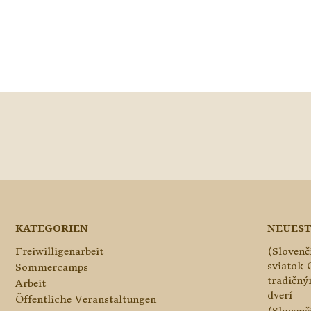
KATEGORIEN
NEUEST
Freiwilligenarbeit
(Slovenč
sviatok 
Sommercamps
tradičn
Arbeit
dverí
Öffentliche Veranstaltungen
(Slovenč