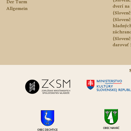
Der Turm
dverí na 
Allgemein
(Slovenč
(Slovenč
hladnýc
záchranc
(Slovenč
darovať 