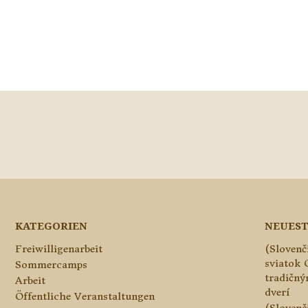
KATEGORIEN
NEUEST
Freiwilligenarbeit
(Slovenč
sviatok 
Sommercamps
tradičn
Arbeit
dverí
Öffentliche Veranstaltungen
(Slovenč