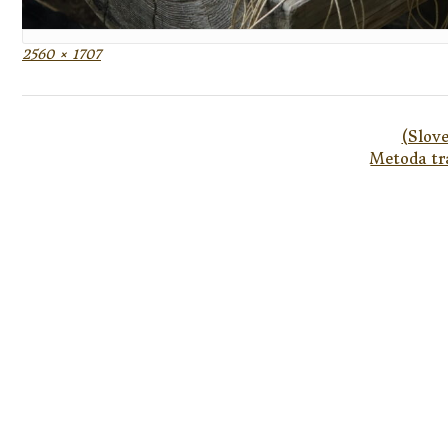
Full
2560 × 1707
size
Post
(Slove
navigation
Metoda t