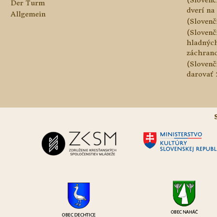
Der Turm
dverí na 
Allgemein
(Slovenč
(Slovenč
hladnýc
záchranc
(Slovenč
darovať 