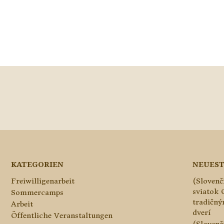
KATEGORIEN
NEUEST
Freiwilligenarbeit
(Slovenč
sviatok 
Sommercamps
tradičn
Arbeit
dverí
Öffentliche Veranstaltungen
(Slovenč