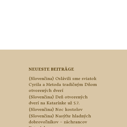
NEUESTE BEITRÄGE
(Slovenčina) Oslávili sme sviatok
Cyrila a Metoda tradičným Dňom
otvorených dverí
(Slovenčina) Deň otvorených
dverí na Katarínke už 5.7.
(Slovenčina) Noc kostolov
(Slovenčina) Nasýťte hladných
dobrovoľníkov – záchrancov